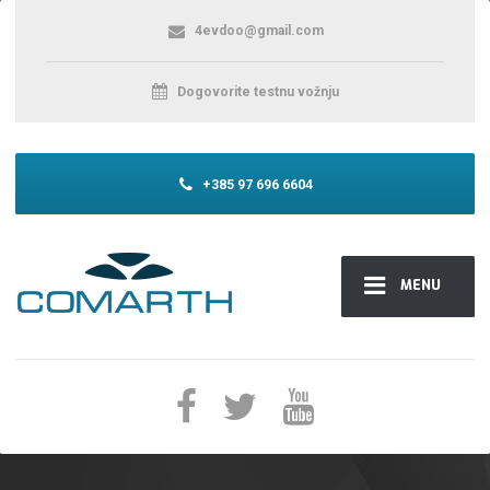
4evdoo@gmail.com
Dogovorite testnu vožnju
+385 97 696 6604
MENU