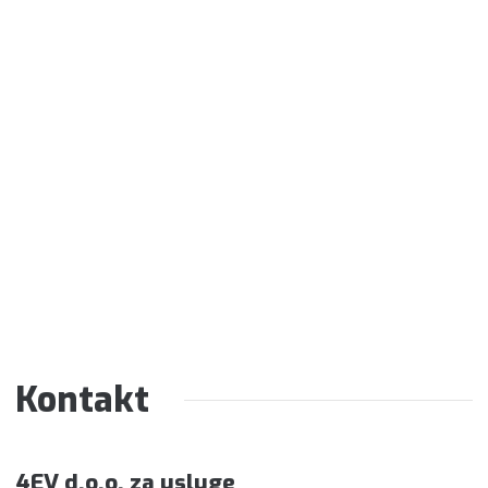
Kontakt
4EV d.o.o. za usluge