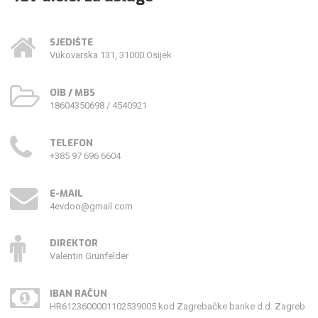
SJEDIŠTE
Vukovarska 131, 31000 Osijek
OIB / MBS
18604350698 / 4540921
TELEFON
+385 97 696 6604
E-MAIL
4evdoo@gmail.com
DIREKTOR
Valentin Grünfelder
IBAN RAČUN
HR6123600001102539005 kod Zagrebačke banke d.d. Zagreb