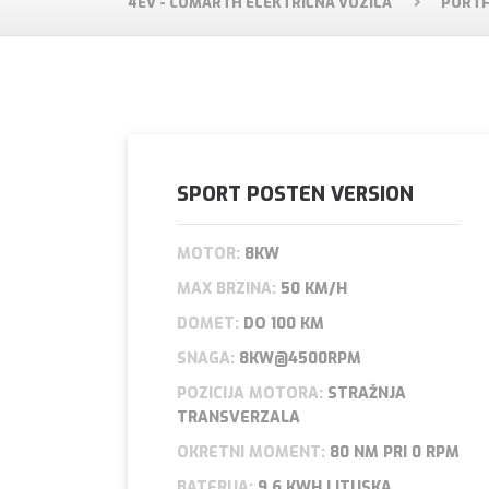
4EV - COMARTH ELEKTRIČNA VOZILA
PORTF
SPORT POSTEN VERSION
MOTOR:
8KW
MAX BRZINA:
50 KM/H
DOMET:
DO 100 KM
SNAGA:
8KW@4500RPM
POZICIJA MOTORA:
STRAŽNJA
TRANSVERZALA
OKRETNI MOMENT:
80 NM PRI 0 RPM
BATERIJA:
9,6 KWH LITIJSKA