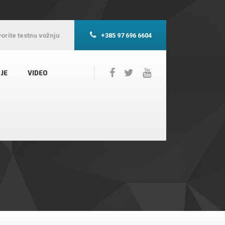
orite testnu vožnju
+385 97 696 6604
JE
VIDEO