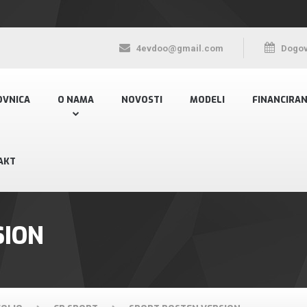
4evdoo@gmail.com
Dogov
OVNICA
O NAMA
NOVOSTI
MODELI
FINANCIRAN
AKT
SION