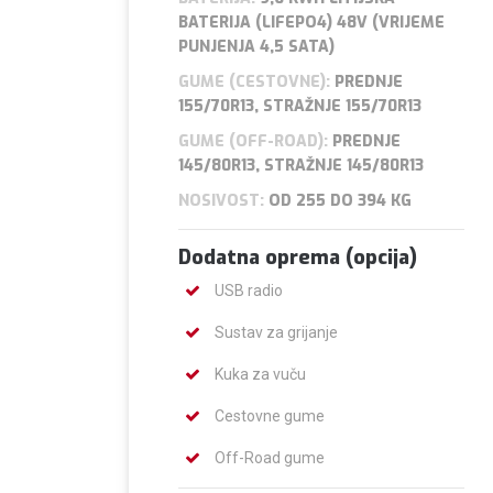
BATERIJA (LIFEPO4) 48V (VRIJEME
PUNJENJA 4,5 SATA)
GUME (CESTOVNE):
PREDNJE
155/70R13, STRAŽNJE 155/70R13
GUME (OFF-ROAD):
PREDNJE
145/80R13, STRAŽNJE 145/80R13
NOSIVOST:
OD 255 DO 394 KG
Dodatna oprema (opcija)
USB radio
Sustav za grijanje
Kuka za vuču
Cestovne gume
Off-Road gume