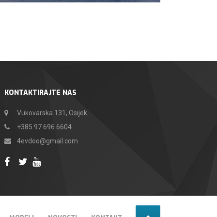
KONTAKTIRAJTE NAS
Vukovarska 131, Osijek
+385 97 696 6604
4evdoo@gmail.com