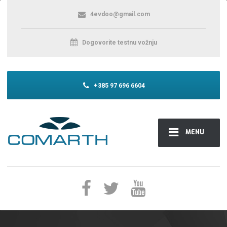
4evdoo@gmail.com
Dogovorite testnu vožnju
+385 97 696 6604
MENU