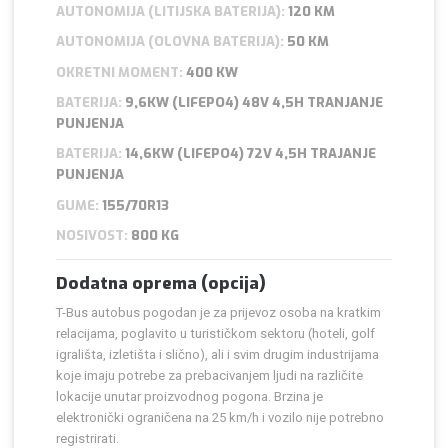
AUTONOMIJA (LITIJSKA BATERIJA):
120 KM
AUTONOMIJA (OLOVNA BATERIJA):
50 KM
OKRETNI MOMENT:
400 KW
BATERIJA:
9,6KW (LIFEPO4) 48V 4,5H TRANJANJE
PUNJENJA
BATERIJA:
14,6KW (LIFEPO4) 72V 4,5H TRAJANJE
PUNJENJA
GUME:
155/70R13
NOSIVOST:
800 KG
Dodatna oprema (opcija)
T-Bus autobus pogodan je za prijevoz osoba na kratkim
relacijama, poglavito u turističkom sektoru (hoteli, golf
igrališta, izletišta i slično), ali i svim drugim industrijama
koje imaju potrebe za prebacivanjem ljudi na različite
lokacije unutar proizvodnog pogona. Brzina je
elektronički ograničena na 25 km/h i vozilo nije potrebno
registrirati.