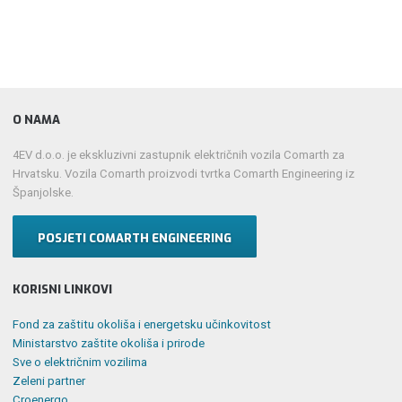
O NAMA
4EV d.o.o. je ekskluzivni zastupnik električnih vozila Comarth za
Hrvatsku. Vozila Comarth proizvodi tvrtka Comarth Engineering iz
Španjolske.
POSJETI COMARTH ENGINEERING
KORISNI LINKOVI
Fond za zaštitu okoliša i energetsku učinkovitost
Ministarstvo zaštite okoliša i prirode
Sve o električnim vozilima
Zeleni partner
Croenergo