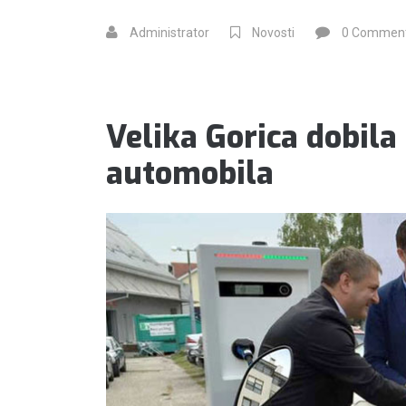
MILIJARDE
Administrator
Novosti
0 Commen
NA
POTICAJE
ZA
E-
AUTOMOBILE”
Velika Gorica dobila
automobila