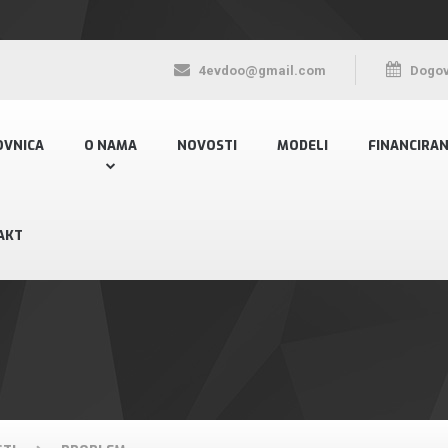
4evdoo@gmail.com
Dogov
OVNICA
O NAMA
NOVOSTI
MODELI
FINANCIRAN
AKT