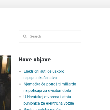
Search
for:
Nove objave
Električni auti će uskoro
napajati i kućanstva
Njemačka će potrošiti milijarde
na poticaje za e-automobile
U Hrvatskoj otvorena i stota
punionica za električna vozila
Raste hrvatska mreža