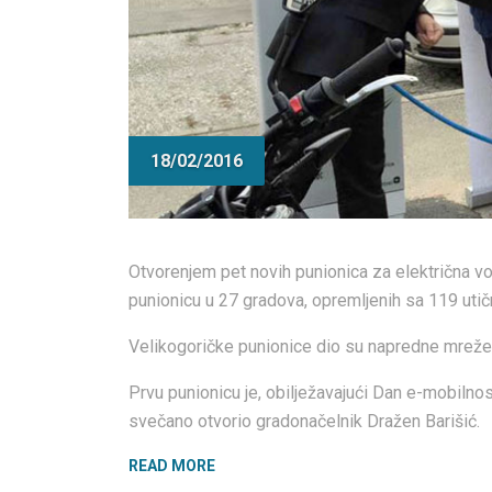
18/02/2016
Otvorenjem pet novih punionica za električna v
punionicu u 27 gradova, opremljenih sa 119 utič
Velikogoričke punionice dio su napredne mreže 
Prvu punionicu je, obilježavajući Dan e-mobilnos
svečano otvorio gradonačelnik Dražen Barišić.
“VELIKA
READ MORE
GORICA