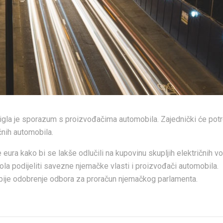
gla je sporazum s proizvođačima automobila. Zajednički će potr
ičnih automobila.
 eura kako bi se lakše odlučili na kupovinu skupljih električnih vo
ola podijeliti savezne njemačke vlasti i proizvođači automobila.
obije odobrenje odbora za proračun njemačkog parlamenta.