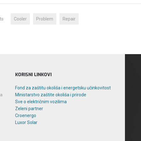
ts
Cooler
Problem
Repair
KORISNI LINKOVI
Fond za zaštitu okoliša i energetsku učinkovitost
ka
Ministarstvo zaštite okoliša i prirode
Sve o električnim vozilima
Zeleni partner
Croenergo
Luxor Solar