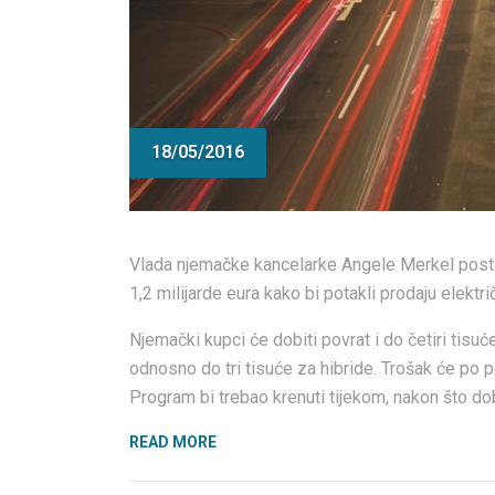
18/05/2016
Vlada njemačke kancelarke Angele Merkel posti
1,2 milijarde eura kako bi potakli prodaju elektr
Njemački kupci će dobiti povrat i do četiri tisuće
odnosno do tri tisuće za hibride. Trošak će po p
Program bi trebao krenuti tijekom, nakon što d
“NJEMAČKA
READ MORE
ĆE
POTROŠITI