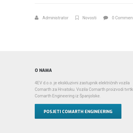
DOBILA
PET
Administrator
Novosti
0 Commen
PUNIONICA
ELEKTRIČNIH
AUTOMOBILA”
O NAMA
4EV d.o.o. je ekskluzivni zastupnik električnih vozila
Comarth za Hrvatsku. Vozila Comarth proizvodi tvrt
Comarth Engineering iz Španjolske.
POSJETI COMARTH ENGINEERING