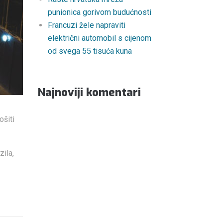
punionica gorivom budućnosti
Francuzi žele napraviti
električni automobil s cijenom
od svega 55 tisuća kuna
Najnoviji komentari
ošiti
zila,