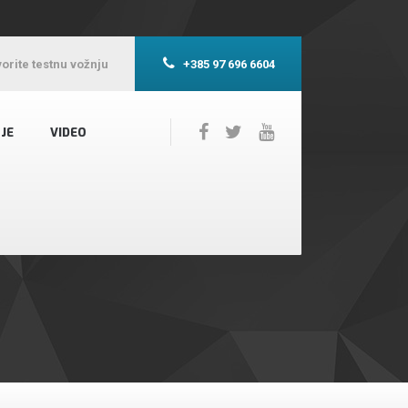
orite testnu vožnju
+385 97 696 6604
JE
VIDEO