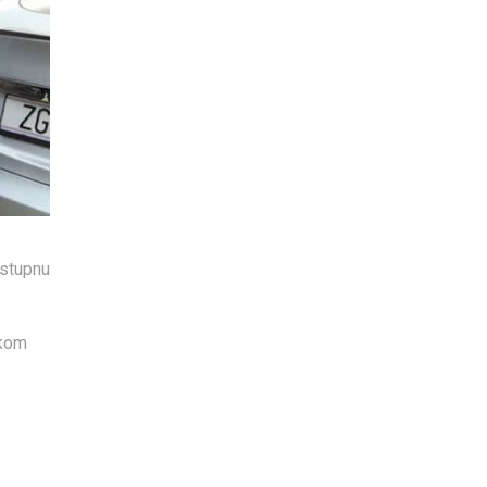
ostupnu
ekom