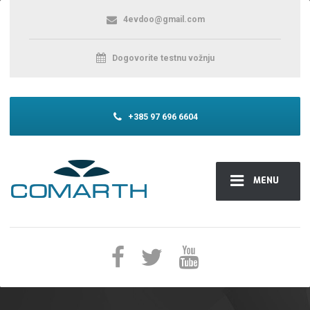
4evdoo@gmail.com
Dogovorite testnu vožnju
+385 97 696 6604
MENU