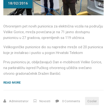
18/02/2016
Otvorenjem pet novih punionica za električna vozila na području
Velike Gorice, mreža povećana je na 71 javno dostupnu
punionicu u 27 gradova, opremljenih sa 119 utičnica.
Velikogoričke punionice dio su napredne mreže od 20 punionica
koje je instalirao i pustio u pogon Hrvatski Telekom
Prvu punionicu je, obilježavajući Dan e-mobilnosti Velike Gorice,
na parkiralištu ispred Pučkog otvorenog učilišta svečano
otvorio gradonačelnik Dražen Barišić.
“VELIKA
READ MORE
GORICA
DOBILA
PET
Administrator
Novosti
0 Comments
Cooler
PUNIONICA