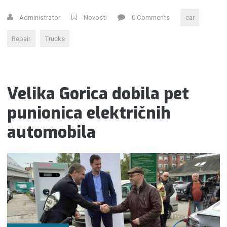
I
Administrator
Novosti
0 Comments
car
STOTA
PUNIONICA
Repair
Trucks
ZA
ELEKTRIČNA
VOZILA”
Velika Gorica dobila pet
punionica električnih
automobila