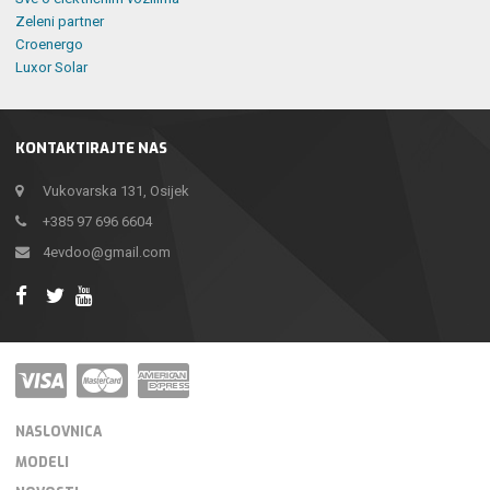
Zeleni partner
Croenergo
Luxor Solar
KONTAKTIRAJTE NAS
Vukovarska 131, Osijek
+385 97 696 6604
4evdoo@gmail.com
NASLOVNICA
MODELI