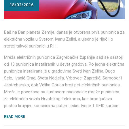
18/02/2016
Baš na Dan planeta Zemlje, danas je otvorena prva punionica za
električna vozila u Svetom Ivanu Zelini, a ujedno je riječ i o
stotoj takvoj punionici u RH.
Mreža električnih punionica Zagrebačke županije sad se sastoji
od 13 punionica instaliranih u devet gradova. Po jedna električna
punionica instalirana je u gradovima Sveti Ivan Zelina, Dugo
Selo, Ivanić Grad, Sveta Nedjelja, Vrbovec, Zaprešić, Samobor i
Jastrebarsko, dok Velika Gorica broji pet električnih punionica.
Mreža je povezana sa sustavom nacionalne mreže punionica
za električna vozila Hrvatskog Telekoma, koji omogućava
pristup krajnjim korisnicima putem jedinstvene T-RFID kartice.
“U
READ MORE
HRVATSKOJ
OTVORENA