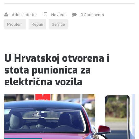
POTROŠITI
MILIJARDE
Administrator
Novosti
0 Comments
NA
Problem
Repair
Service
POTICAJE
ZA
E-
AUTOMOBILE”
U Hrvatskoj otvorena i
stota punionica za
električna vozila