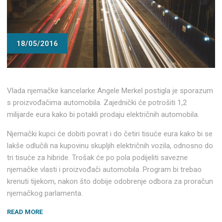
18/05/2016
Vlada njemačke kancelarke Angele Merkel postigla je sporazum
s proizvođačima automobila. Zajednički će potrošiti 1,2
milijarde eura kako bi potakli prodaju električnih automobila.
Njemački kupci će dobiti povrat i do četiri tisuće eura kako bi se
lakše odlučili na kupovinu skupljih električnih vozila, odnosno do
tri tisuće za hibride. Trošak će po pola podijeliti savezne
njemačke vlasti i proizvođači automobila. Program bi trebao
krenuti tijekom, nakon što dobije odobrenje odbora za proračun
njemačkog parlamenta.
“NJEMAČKA
READ MORE
ĆE