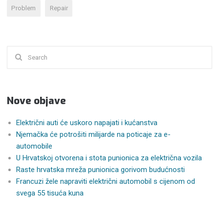
ELEKTRIČNIH
Problem
Repair
AUTOMOBILA”
Search
for:
Nove objave
Električni auti će uskoro napajati i kućanstva
Njemačka će potrošiti milijarde na poticaje za e-
automobile
U Hrvatskoj otvorena i stota punionica za električna vozila
Raste hrvatska mreža punionica gorivom budućnosti
Francuzi žele napraviti električni automobil s cijenom od
svega 55 tisuća kuna